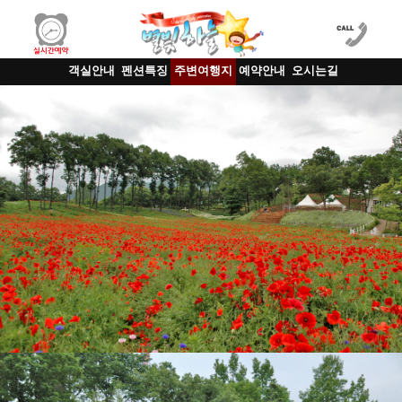
객실안내
펜션특징
주변여행지
예약안내
오시는길