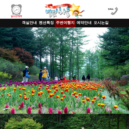
객실안내
펜션특징
주변여행지
예약안내
오시는길