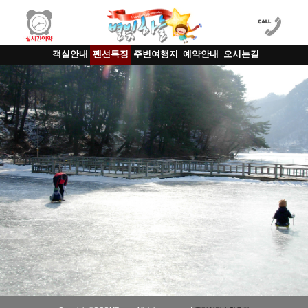
객실안내
펜션특징
주변여행지
예약안내
오시는길