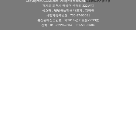
Copyright©OCOMZcorp. All rights reserved.
홈페이지수정요청
경기도 포천시 영북면 산정리 322번지
상호명 : 별빛하늘펜션 대표자 : 김영안
사업자등록번호 : 735-37-00081
통신판매신고번호 : 제2016-경기포천-0033호
전화 : 010-6228-2604 . 031-533-2604