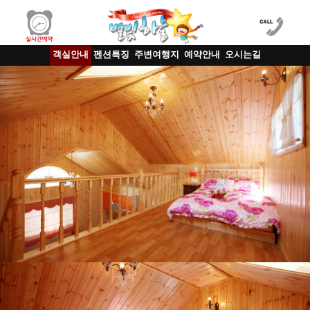
객실안내
펜션특징
주변여행지
예약안내
오시는길