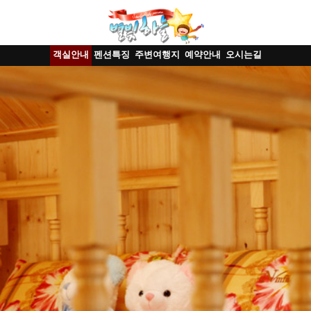
객실안내
펜션특징
주변여행지
예약안내
오시는길