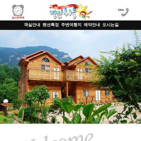
객실안내
펜션특징
주변여행지
예약안내
오시는길